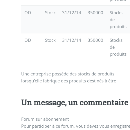
OD
Stock
31/12/14
350000
Stocks
de
produits
OD
Stock
31/12/14
350000
Stocks
de
produits
Une entreprise possède des stocks de produits
vendus. Dans ce cas, il existe à la date de clôture
lorsqu’elle fabrique des produits destinés à être
Un message, un commentaire 
Forum sur abonnement
Pour participer à ce forum, vous devez vous enregistrer