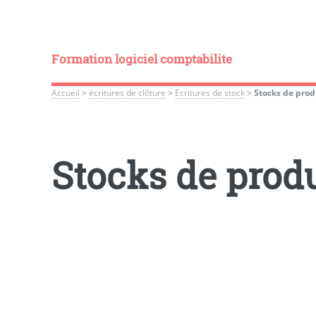
Formation logiciel comptabilite
Accueil
>
écritures de clôture
>
Ecritures de stock
>
Stocks de prod
Stocks de prod