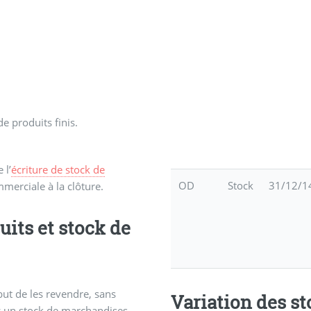
e produits finis.
 l’
écriture de stock de
OD
Stock
31/12/1
merciale à la clôture.
uits et stock de
ut de les revendre, sans
Variation des st
nc un stock de marchandises.