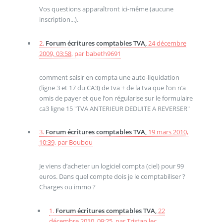
Vos questions apparaîtront ici-même (aucune
inscription...).
2.
Forum écritures comptables TVA,
24 décembre
2009, 03:58
,
par
babeth9691
comment saisir en compta une auto-liquidation
(ligne 3 et 17 du CA3) de tva + de la tva que l’on n’a
omis de payer et que l’on régularise sur le formulaire
ca3 ligne 15 "TVA ANTERIEUR DEDUITE A REVERSER"
3.
Forum écritures comptables TVA,
19 mars 2010,
10:39
,
par
Boubou
Je viens d’acheter un logiciel compta (ciel) pour 99
euros. Dans quel compte dois je le comptabiliser ?
Charges ou immo ?
1.
Forum écritures comptables TVA,
22
décembre 2010, 09:25
,
par
Tristan.lec