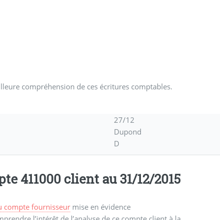
eilleure compréhension de ces écritures comptables.
27/12
Dupond
D
te 411000 client au 31/12/2015
u compte fournisseur
mise en évidence
endre l’intérêt de l’analyse de ce compte client à la