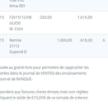
Mme REY
/15
F2015/12/08
220,00
1.610,00
GLX50
M. Colin
/15
Remise
1.000,00
610,00
A
27/12
Dupond D
outée au grand-livre pour permettre de rapprocher les
istrées dans le journal de VENTES) des encaissements
 journal de BANQUE.
spondent aux factures clients émises mais non réglées
xpliquent le solde de 610,00€ de ce compte de créance