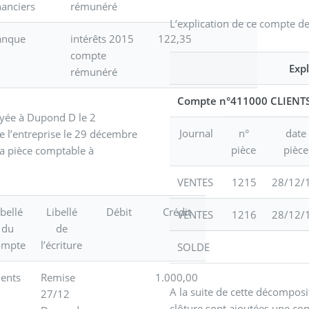
nanciers
rémunéré
L’explication de ce compte de
anque
intérêts 2015
122,35
compte
Exp
rémunéré
Compte n°411000 CLIENT
yée à Dupond D le 2
Journal
n°
date
 l’entreprise le 29 décembre
pièce
pièce
a pièce comptable à
VENTES
1215
28/12/
ibellé
Libellé
Débit
Crédit
VENTES
1216
28/12/
du
de
ompte
l’écriture
SOLDE
ients
Remise
1.000,00
A la suite de cette décompos
27/12
clôture sont ajoutées une co