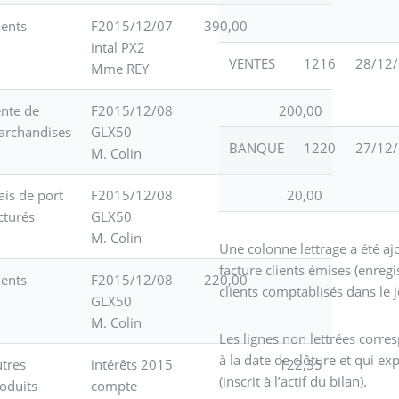
ients
F2015/12/07
390,00
intal PX2
VENTES
1216
28/12
Mme REY
nte de
F2015/12/08
200,00
archandises
GLX50
BANQUE
1220
27/12
M. Colin
ais de port
F2015/12/08
20,00
cturés
GLX50
M. Colin
Une colonne lettrage a été aj
facture clients émises (enreg
ients
F2015/12/08
220,00
clients comptablisés dans le
GLX50
M. Colin
Les lignes non lettrées corre
à la date de clôture et qui e
tres
intérêts 2015
122,35
(inscrit à l’actif du bilan).
oduits
compte