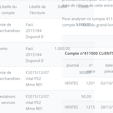
date de clôture de cette entre
Libellé du
Libellé de
Débit
Crédit
compte
l’écriture
Pour analyser ce compte 41100
nte de
Fact.
1.000,00
compte 411000 du grand-livr
archandises
2015184
Dupond D
ients
Fact.
1.000,00
Compte n°411000 CLIENT
2015184
Dupond D
Journal
n°
date
pièce
pièc
nte de
F2015/12/07
300,00
archandises
intal PX2
VENTES
1201
02/10
Mme REY
estations
F2015/12/07
90,00
 services
intal PX2
VENTES
1215
28/12
Mme REY