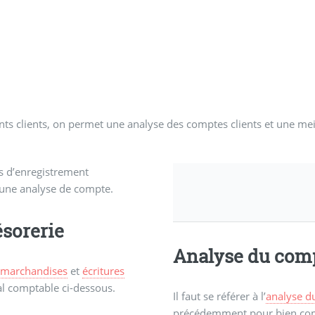
ents clients, on permet une analyse des comptes clients et une m
es d’enregistrement
 une analyse de compte.
ésorerie
Analyse du comp
 marchandises
et
écritures
al comptable ci-dessous.
Il faut se référer à l’
analyse d
précédemment pour bien compr