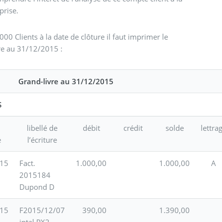
prise.
0 Clients à la date de clôture il faut imprimer le
e au 31/12/2015 :
Grand-livre au 31/12/2015
S
libellé de
débit
crédit
solde
lettra
e
l’écriture
/15
Fact.
1.000,00
1.000,00
A
2015184
Dupond D
/15
F2015/12/07
390,00
1.390,00
intal PX2