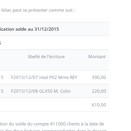
 bilan peut se présenter comme suit :
lication solde au 31/12/2015
S
libellé de l’écriture
Montant
15
F2015/12/07 intal PX2 Mme REY
390,00
15
F2015/12/08 GLX50 M. Colin
220,00
610,00
ition du solde du compte 411000 clients à la date de
pie des deux factures correspondantes dans le dossier