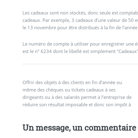
Les cadeaux sont non stockés, donc seule est comptabil
cadeaux. Par exemple, 3 cadeaux d’une valeur de 50 
le 13 novembre pour être distribués à la fin de l’année
Le numéro de compte à utiliser pour enregistrer une é
est le n° 6234 dont le libellé est simplement "Cadeaux"
Offrir des objets à des clients en fin d’année ou
payer, voire même parfois les cotisations sociales de
cette même limite est requise pour déduire la TVA
même des chèques ou tickets cadeaux à ses
l’entrepreneur. Cependant, pour cela, le montant
dirigeants ou à des salariés permet à l’entreprise de
unitaire des cadeaux doit resté limité à 65 euros, et
réduire son résultat imposable et donc son impôt à
Un message, un commentaire 