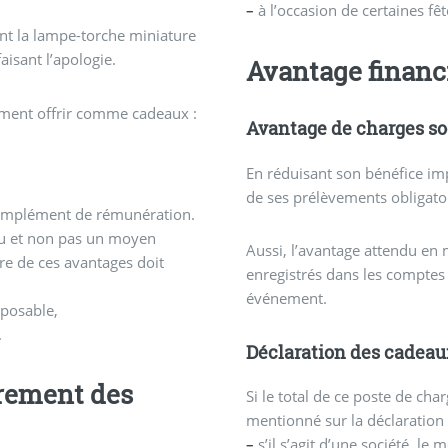
–
à l’occasion de certaines fê
nt la lampe-torche miniature
aisant l’apologie.
Avantage financ
itement offrir comme cadeaux :
Avantage de charges so
En réduisant son bénéfice im
de ses prélèvements obligatoir
 complément de rémunération.
au et non pas un moyen
Aussi, l’avantage attendu en 
re de ces avantages doit
enregistrés dans les comptes
événement.
mposable,
.
Déclaration des cadeau
trement des
Si le total de ce poste de cha
mentionné sur la déclaration f
–
s’il s’agit d’une société, l