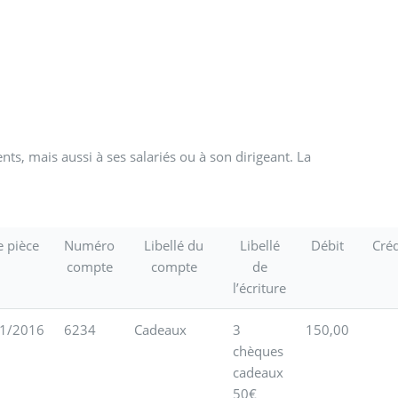
ts, mais aussi à ses salariés ou à son dirigeant. La
e pièce
Numéro
Libellé du
Libellé
Débit
Créd
compte
compte
de
l’écriture
1/2016
6234
Cadeaux
3
150,00
chèques
cadeaux
50€