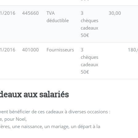
1/2016
445660
TVA
3
30,00
déductible
chèques
cadeaux
50€
1/2016
401000
Fournisseurs
3
180,
chèques
cadeaux
50€
deaux aux salariés
uvent bénéficier de ces cadeaux à diverses occasions :
ée, pour Noel,
ères, une naissance, un mariage, un départ à la