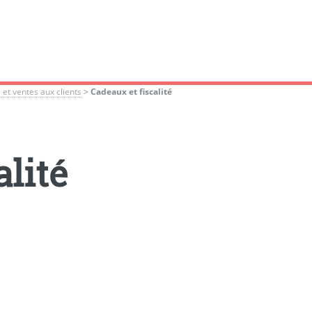
 et ventes aux clients
>
Cadeaux et fiscalité
alité