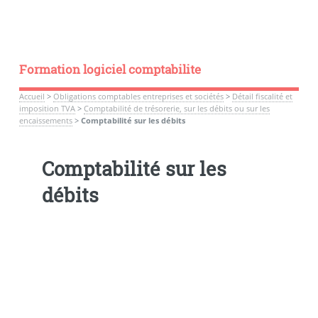
Formation logiciel comptabilite
Accueil
>
Obligations comptables entreprises et sociétés
>
Détail fiscalité et
imposition TVA
>
Comptabilité de trésorerie, sur les débits ou sur les
encaissements
>
Comptabilité sur les débits
Comptabilité sur les
débits