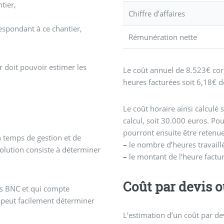
tier,
Chiffre d’affaires
respondant à ce chantier,
Rémunération nette
 doit pouvoir estimer les
Le coût annuel de 8.523€ cor
heures facturées soit 6,18€ d
Le coût horaire ainsi calculé 
calcul, soit 30.000 euros. Pou
pourront ensuite être retenu
n temps de gestion et de
–
le nombre d’heures travaill
lution consiste à déterminer
–
le montant de l’heure factu
Coût par devis
es BNC et qui compte
, peut facilement déterminer
L’estimation d’un coût par dev