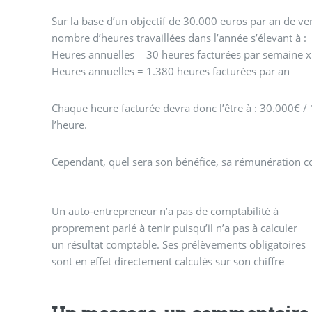
Sur la base d’un objectif de 30.000 euros par an de ve
nombre d’heures travaillées dans l’année s’élevant à :
Heures annuelles = 30 heures facturées par semaine 
Heures annuelles = 1.380 heures facturées par an
Chaque heure facturée devra donc l’être à : 30.000€ /
l’heure.
Cependant, quel sera son bénéfice, sa rémunération c
Un auto-entrepreneur n’a pas de comptabilité à
d’affaires. Cependant, suivre l’évolution de ses coûts
proprement parlé à tenir puisqu’il n’a pas à calculer
est essentiel pour s’assurer d’avoir choisi le bon
un résultat comptable. Ses prélèvements obligatoires
sont en effet directement calculés sur son chiffre