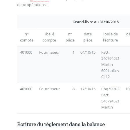
deux opérations :
Grand-livre au 31/10/2015
n°
libellé
n°
date
libellé de
dé
compte
compte
pièce
pièce
l’écriture
401000
Fournisseur
1
04/10/15
Fact.
546794521
Martin
600 boîtes
CL12
401000
Fournisseur
8
17/10/15
Chq 52702
10
Fact.
546794521
Martin
Écriture du règlement dans la balance