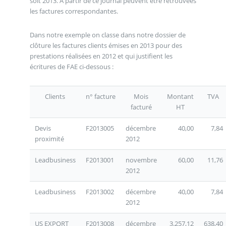
soit 2013. A partir de ce journal peuvent être retrouvées
les factures correspondantes.
Dans notre exemple on classe dans notre dossier de
clôture les factures clients émises en 2013 pour des
prestations réalisées en 2012 et qui justifient les
écritures de FAE ci-dessous :
Clients
n° facture
Mois
Montant
TVA
facturé
HT
Devis
F2013005
décembre
40,00
7,84
proximité
2012
Leadbusiness
F2013001
novembre
60,00
11,76
2012
Leadbusiness
F2013002
décembre
40,00
7,84
2012
US EXPORT
F2013008
décembre
3.257,12
638,40