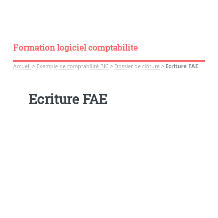
Formation logiciel comptabilite
Accueil
>
Exemple de comptabilité BIC
>
Dossier de clôture
>
Ecriture FAE
Ecriture FAE