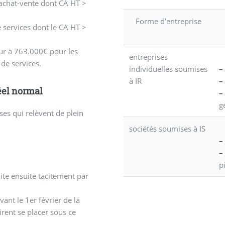
d’achat-vente dont CA HT >
Forme d’entreprise
e services dont le CA HT >
eur à 763.000€ pour les
entreprises
 de services.
individuelles soumises
–
à IR
–
éel normal
–
g
es qui relèvent de plein
sociétés soumises à IS
–
–
p
te ensuite tacitement par
ant le 1er février de la
irent se placer sous ce