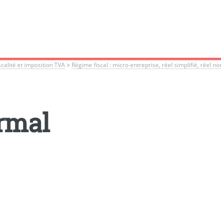
iscalité et imposition TVA
>
Régime fiscal : micro-entreprise, réel simplifié, réel no
rmal