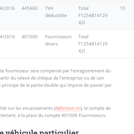
4/2016
445660
TVA
Total
10
déductible
F1254814129
42l
4/2016
401000
Fournisseurs
Total
divers
F1254814129
42l
mpte fournisseur sera compensé par l’enregistrement du
partir du relevé de chèque de l’entreprise ou de son
le principe de la partie double qui impose de passer par
lité sur les encaissements (
définition ici
), le compte de
rectement, à la place du compte 401000 Fournisseurs.
 véhicule particulier