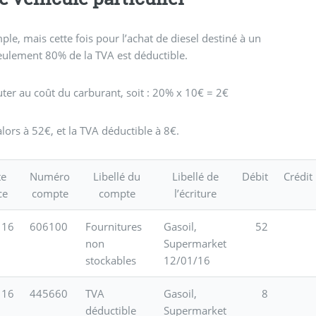
le, mais cette fois pour l’achat de diesel destiné à un
seulement 80% de la TVA est déductible.
ter au coût du carburant, soit : 20% x 10€ = 2€
lors à 52€, et la TVA déductible à 8€.
te
Numéro
Libellé du
Libellé de
Débit
Crédit
ce
compte
compte
l’écriture
116
606100
Fournitures
Gasoil,
52
non
Supermarket
stockables
12/01/16
116
445660
TVA
Gasoil,
8
déductible
Supermarket