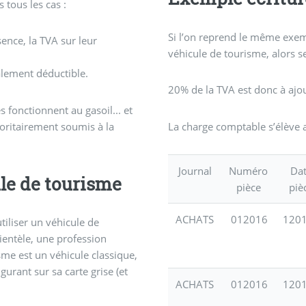
 tous les cas :
Si l’on reprend le même exemp
sence, la TVA sur leur
véhicule de tourisme, alors 
ralement déductible.
20% de la TVA est donc à ajou
s fonctionnent au gasoil... et
rioritairement soumis à la
La charge comptable s’élève a
Journal
Numéro
Da
le de tourisme
pièce
piè
ACHATS
012016
120
tiliser un véhicule de
ientèle, une profession
sme est un véhicule classique,
urant sur sa carte grise (et
ACHATS
012016
120