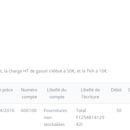
t, la charge HT de gasoil s’élève à 50€, et la TVA à 10€.
e pièce
Numéro
Libellé du
Libellé de
Débit
C
compte
compte
l’écriture
4/2016
606100
Fournitures
Total
50
non
F1254814129
stockables
42l