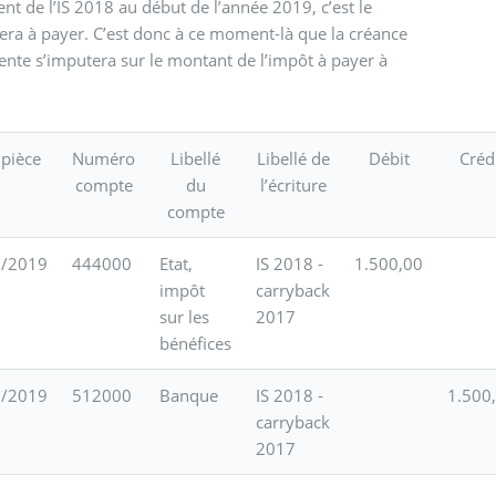
t de l’IS 2018 au début de l’année 2019, c’est le
era à payer. C’est donc à ce moment-là que la créance
ente s’imputera sur le montant de l’impôt à payer à
 pièce
Numéro
Libellé
Libellé de
Débit
Créd
compte
du
l’écriture
compte
3/2019
444000
Etat,
IS 2018 -
1.500,00
impôt
carryback
sur les
2017
bénéfices
3/2019
512000
Banque
IS 2018 -
1.500
carryback
2017