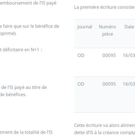
e remboursement de l’IS payé
La première écriture consiste
e faire que sur le bénéfice de
Journal
Numéro
Date
upprimé).
pièce
 déficitaire en N+1 :
OD
00095
16/0
OD
00095
16/0
de l’IS payé au titre de
de bénéfices.
Cette écriture va alors alime
ent de la totalité de l’IS
dette d’IS à la créance compta