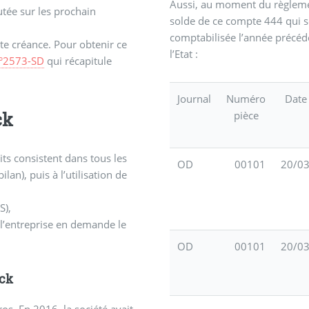
Aussi, au moment du règlemen
utée sur les prochain
solde de ce compte 444 qui s
comptabilisée l’année précéd
l’Etat :
°2573-SD
qui récapitule
Journal
Numéro
Date
ck
pièce
its consistent dans tous les
OD
00101
20/0
ilan), puis à l’utilisation de
S),
 l’entreprise en demande le
OD
00101
20/0
ack