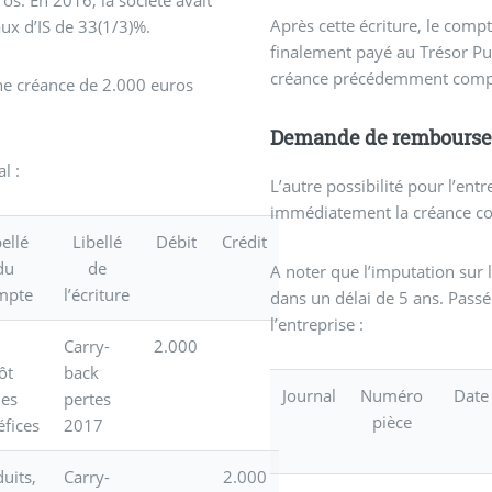
s. En 2016, la société avait
Après cette écriture, le comp
ux d’IS de 33(1/3)%.
finalement payé au Trésor Pub
créance précédemment compt
ne créance de 2.000 euros
Demande de remboursem
l :
L’autre possibilité pour l’en
immédiatement la créance cons
bellé
Libellé
Débit
Crédit
du
de
A noter que l’imputation sur l
mpte
l’écriture
dans un délai de 5 ans. Passé
l’entreprise :
,
Carry-
2.000
ôt
back
Journal
Numéro
Date
les
pertes
pièce
éfices
2017
uits,
Carry-
2.000