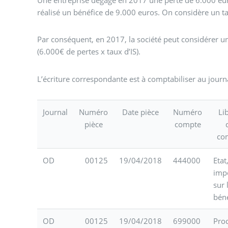
Une entreprise dégage en 2017 une perte de 6.000 euro
réalisé un bénéfice de 9.000 euros. On considère un ta
Par conséquent, en 2017, la société peut considérer u
(6.000€ de pertes x taux d’IS).
L’écriture correspondante est à comptabiliser au journa
Journal
Numéro
Date pièce
Numéro
Li
pièce
compte
co
OD
00125
19/04/2018
444000
Etat
imp
sur 
bén
OD
00125
19/04/2018
699000
Prod