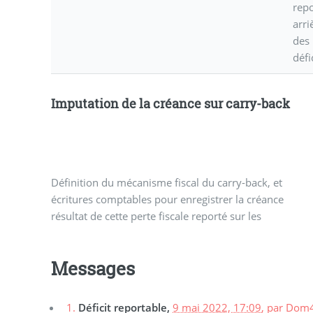
repo
arri
des
défi
Imputation de la créance sur carry-back
Définition du mécanisme fiscal du carry-back, et
bénéfices de l’année précédente, ou pour
écritures comptables pour enregistrer la créance
comptabiliser le remboursement de cette créance par
résultat de cette perte fiscale reporté sur les
Messages
1.
Déficit reportable,
9 mai 2022, 17:09
,
par
Dom