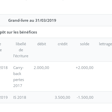
Grand-livre au 31/03/2019
ôt sur les bénéfices
e
libellé
débit
crédit
solde
lettrage
e
de
l’écriture
2018
Carry-
2.000,00
+2.000,00
back
pertes
2017
2019
IS 2018
3.500,00
-1.500,00