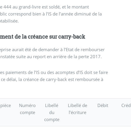
te 444 au grand-livre est soldé, et le montant
lic correspond bien à l’IS de l’année diminué de la
abilisée.
ent de la créance sur carry-back
treprise aurait été de demander à l’Etat de rembourser
tatée suite au report en arrière de la perte 2017.
es paiements de l’IS ou des acomptes d’IS doit se faire
 ce délai, la créance de carry-back est remboursée à
 pièce
Numéro
Libellé
Libellé de
Débit
Créd
compte
du
l’écriture
compte