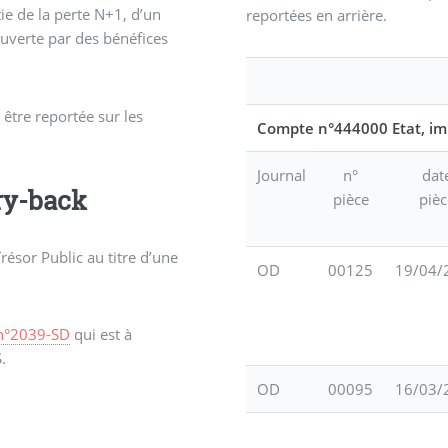
ie de la perte N+1, d’un
reportées en arrière.
uverte par des bénéfices
 être reportée sur les
Compte n°444000 Etat, imp
Journal
n°
dat
ry-back
pièce
pièc
résor Public au titre d’une
OD
00125
19/04/
 n°2039-SD
qui est à
.
OD
00095
16/03/