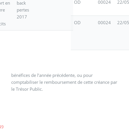
OD
00024
22/0
rt en
back
ère
pertes
2017
OD
00024
22/0
cits
le Trésor Public.
49