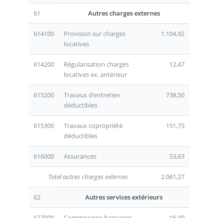
61
Autres charges externes
614100
Provision sur charges
1.104,92
locatives
614200
Régularisation charges
12,47
locatives ex. antérieur
615200
Travaux d’entretien
738,50
déductibles
615300
Travaux copropriété
151,75
déductibles
616000
Assurances
53,63
Total autres charges externes
2.061,27
62
Autres services extérieurs
627000
Commissions bancaires
16,00