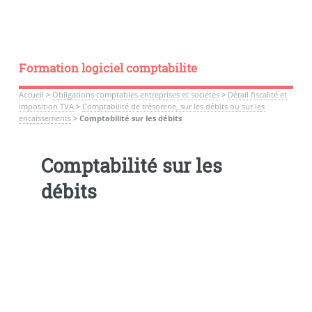
Formation logiciel comptabilite
Accueil
>
Obligations comptables entreprises et sociétés
>
Détail fiscalité et
imposition TVA
>
Comptabilité de trésorerie, sur les débits ou sur les
encaissements
>
Comptabilité sur les débits
Comptabilité sur les
débits