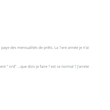
 et paye des mensualités de prêts. La 1ere année je n’ai
ent " n/d" ...que dois je faire ? est ce normal ? j’arrete