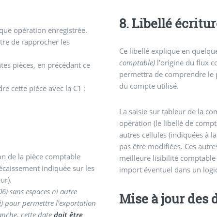
8. Libellé écritu
aque opération enregistrée.
re de rapprocher les
Ce libellé explique en quelq
comptable)
l’origine du flux c
entes pièces, en précédant ce
permettra de comprendre le p
du compte utilisé.
e cette pièce avec la C1 :
La saisie sur tableur de la co
opération (le libellé de com
autres cellules (indiquées à 
pas être modifiées. Ces autre
tion de la pièce comptable
meilleure lisibilité comptabl
écaissement indiquée sur les
import éventuel dans un logi
ur).
6) sans espaces ni autre
Mise à jour des
é) pour permettre l’exportation
anche, cette date
doit être