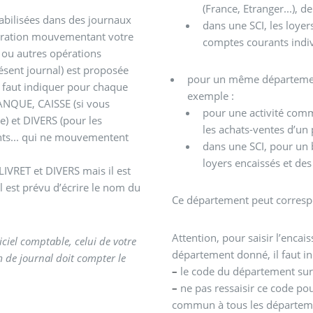
(France, Etranger...), de
abilisées dans des journaux
dans une SCI, les loyer
opération mouvementant votre
comptes courants indiv
 ou autres opérations
présent journal) est proposée
pour un même département,
il faut indiquer pour chaque
exemple :
 BANQUE, CAISSE (si vous
pour une activité comm
e) et DIVERS (pour les
les achats-ventes d’un
ents... qui ne mouvementent
dans une SCI, pour un 
loyers encaissés et de
il est prévu d’écrire le nom du
Ce département peut corresp
Attention, pour saisir l’enca
iciel comptable, celui de votre
département donné, il faut i
 de journal doit compter le
–
le code du département sur l
–
ne pas ressaisir ce code po
commun à tous les départem