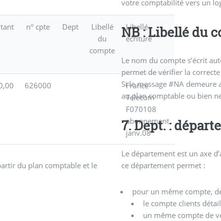
votre comptabilité vers un lo
tant
n° cpte
Dept
Libellé
Libellé
NB : Libellé du
du
écriture
compte
Le nom du compte s’écrit aut
permet de vérifier la correct
Si le message #NA demeure apr
0,00
626000
France
au plan comptable ou bien ne
Telecom
F070108
abonnement
7. Dept. : dépar
janv.08
Le département est un axe d’
ce département permet :
artir du plan comptable et le
pour un même compte, de d
le compte clients détai
un même compte de vent