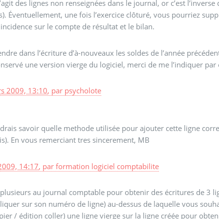
agit des lignes non renseignées dans le journal, or c’est l’invers
). Éventuellement, une fois l’exercice clôturé, vous pourriez supp
incidence sur le compte de résultat et le bilan.
rendre dans l’écriture d’à-nouveaux les soldes de l’année précéden
onservé une version vierge du logiciel, merci de me l’indiquer par
s 2009, 13:10
,
par
psycholote
voudrais savoir quelle methode utilisée pour ajouter cette ligne c
ais). En vous remerciant tres sincerement, MB
2009, 14:17
,
par
formation logiciel comptabilite
plusieurs au journal comptable pour obtenir des écritures de 3 li
 (cliquer sur son numéro de ligne) au-dessus de laquelle vous souha
pier / édition coller) une ligne vierge sur la ligne créée pour obten