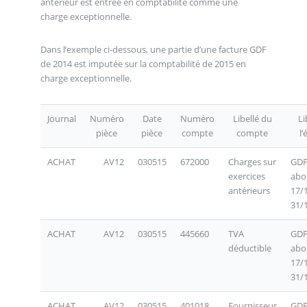
antérieur est entrée en comptabilité comme une
charge exceptionnelle.
Dans l’exemple ci-dessous, une partie d’une facture GDF
de 2014 est imputée sur la comptabilité de 2015 en
charge exceptionnelle.
Journal
Numéro
Date
Numéro
Libellé du
Li
pièce
pièce
compte
compte
l’
ACHAT
AV12
030515
672000
Charges sur
GDF
exercices
abo
antérieurs
17/
31/
ACHAT
AV12
030515
445660
TVA
GDF
déductible
abo
17/
31/
ACHAT
AV12
030515
401018
Fournisseur
GDF