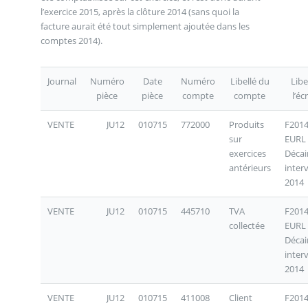
l’exercice 2015, après la clôture 2014 (sans quoi la
facture aurait été tout simplement ajoutée dans les
comptes 2014).
Journal
Numéro
Date
Numéro
Libellé du
Libe
pièce
pièce
compte
compte
l’éc
VENTE
JU12
010715
772000
Produits
F201
sur
EURL
exercices
Décai
antérieurs
inter
2014
VENTE
JU12
010715
445710
TVA
F201
collectée
EURL
Décai
inter
2014
VENTE
JU12
010715
411008
Client
F201