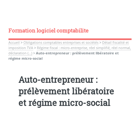
Formation logiciel comptabilite
Accueil
>
Obligations comptables entreprises et sociétés
>
Détail fiscalité et
imposition TVA
>
Régime fiscal : micro-entreprise, réel simplifié, réel normal,
déclaration (…)
>
Auto-entrepreneur : prélèvement libératoire et
régime micro-social
Auto-entrepreneur :
prélèvement libératoire
et régime micro-social