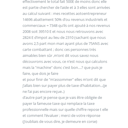
effectivement le total fait 500E de moins donc elle
est partie chercher de l’aide et à 3 elles sont arrivées
au calcul suivant : mes recettes aotoentrepreneur
14696 abattement 50% d’ou revenus industriels et
commerciaux = 7348 qu’ils ont ajouté à nos revenus
2008 soit 39510 E et nous nous retrouvons avec
2824 E d’impot au lieu de 2310 (sachant que nous
avons 2,5 part mon mari ayant plus de 75ANS avec
carte combattant ; donc ces personnes très
aimables bien sûr ,m’ont dit vous savez nous
découvrons avec vous, ce n’est nous qui calculons
mais la "machine" donc c’est bon....? que puis je
faire, que dois je faire
et pour finir de "m’assommer" elles m’ont dit que
j’allais bien sur payer plus de taxe d’habitation...(je
ne l’ai pas encore reçue..)
d’autre part je pense que je vais être obligée de
payer la fameuse taxe qui remplace la taxe
professionnelle mais sur quelle chiffre repose t elle
et comment l’évaluer ; merci de votre réponse
(j’oubliais de vous dire, je demeure en corse)