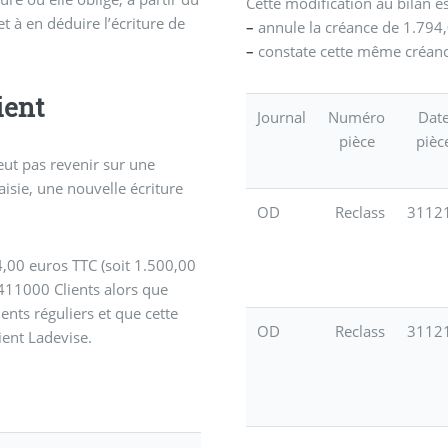
Cette modification au bilan e
et à en déduire l’écriture de
–
annule la créance de 1.794
–
constate cette même créanc
ient
Journal
Numéro
Dat
pièce
pièc
peut pas revenir sur une
aisie, une nouvelle écriture
OD
Reclass
3112
,00 euros TTC (soit 1.500,00
411000 Clients alors que
ients réguliers et que cette
OD
Reclass
3112
ient Ladevise.