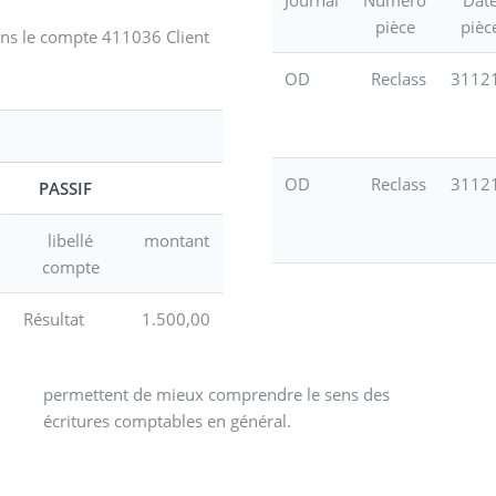
pièce
pièc
 dans le compte 411036 Client
OD
Reclass
3112
OD
Reclass
3112
PASSIF
libellé
montant
compte
Résultat
1.500,00
écritures comptables en général.