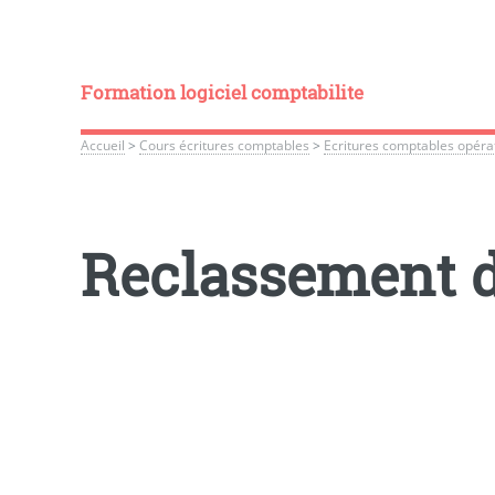
Formation logiciel comptabilite
Accueil
>
Cours écritures comptables
>
Ecritures comptables opérat
Reclassement d