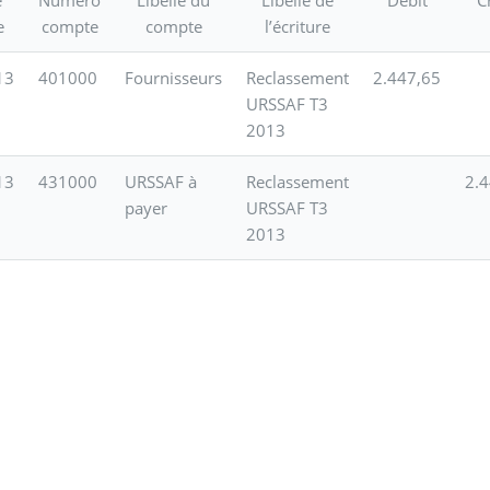
e
compte
compte
l’écriture
13
401000
Fournisseurs
Reclassement
2.447,65
URSSAF T3
2013
13
431000
URSSAF à
Reclassement
2.
payer
URSSAF T3
2013