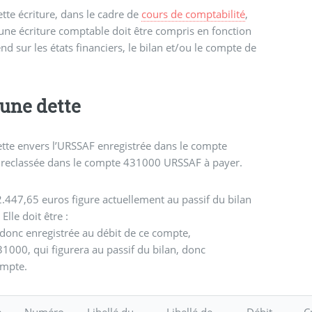
cette écriture, dans le cadre de
cours de comptabilité
,
une écriture comptable doit être compris en fonction
end sur les états financiers, le bilan et/ou le compte de
une dette
tte envers l’URSSAF enregistrée dans le compte
e reclassée dans le compte 431000 URSSAF à payer.
.447,65 euros figure actuellement au passif du bilan
Elle doit être :
donc enregistrée au débit de ce compte,
1000, qui figurera au passif du bilan, donc
ompte.
e
Numéro
Libellé du
Libellé de
Débit
C