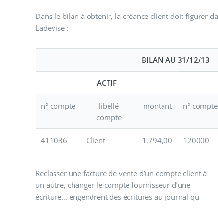
Dans le bilan à obtenir, la créance client doit figurer
Ladevise :
BILAN AU 31/12/13
ACTIF
n° compte
libellé
montant
n° compte
compte
411036
Client
1.794,00
120000
Reclasser une facture de vente d’un compte client à
permettent de mieux comprendre le sens des
un autre, changer le compte fournisseur d’une
écriture... engendrent des écritures au journal qui