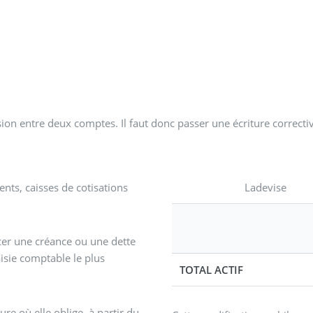
usion entre deux comptes. Il faut donc passer une écriture correcti
ents, caisses de cotisations
Ladevise
cer une créance ou une dette
isie comptable le plus
TOTAL ACTIF
re où elle oblige, à partir du