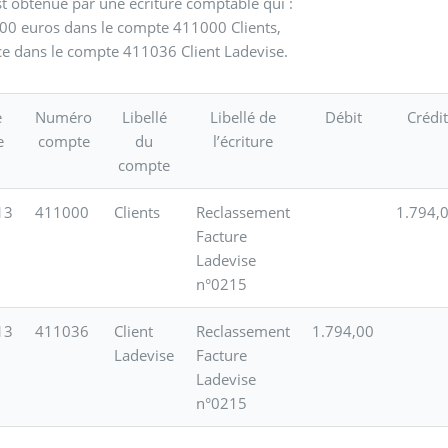
st obtenue par une écriture comptable qui :
,00 euros dans le compte 411000 Clients,
e dans le compte 411036 Client Ladevise.
e
Numéro
Libellé
Libellé de
Débit
Crédit
e
compte
du
l’écriture
compte
13
411000
Clients
Reclassement
1.794,
Facture
Ladevise
n°0215
13
411036
Client
Reclassement
1.794,00
Ladevise
Facture
Ladevise
n°0215