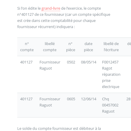
Si l’on édite le
grand-livre
de l’exercice, le compte
n°401127 de ce fournisseur (car un compte spécifique
est crée dans cette comptabilité pour chaque
fournisseur récurrent) indiquera :
n°
libellé
n°
date
libellé de
dé
compte
compte
pièce
pièce
l’écriture
401127
Fournisseur
0502
08/05/14
F0012457
Raguot
Ragot
réparation
prise
électrique
401127
Fournisseur
0605
12/06/14
Chq
28
Raguot
00457002
Raguot
Le solde du compte fournisseur est débiteur à la