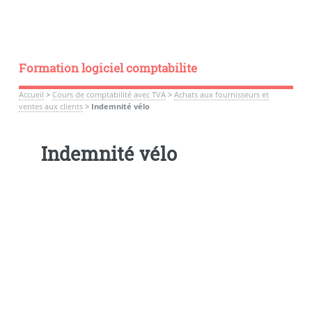
Formation logiciel comptabilite
Accueil
>
Cours de comptabilité avec TVA
>
Achats aux fournisseurs et
ventes aux clients
>
Indemnité vélo
Indemnité vélo