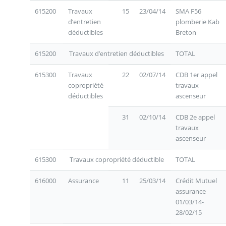
615200
Travaux
15
23/04/14
SMA F56
d’entretien
plomberie Kab
déductibles
Breton
615200
Travaux d’entretien déductibles
TOTAL
615300
Travaux
22
02/07/14
CDB 1er appel
copropriété
travaux
déductibles
ascenseur
31
02/10/14
CDB 2e appel
travaux
ascenseur
615300
Travaux copropriété déductible
TOTAL
616000
Assurance
11
25/03/14
Crédit Mutuel
assurance
01/03/14-
28/02/15