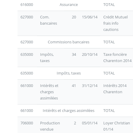
616000
Assurance
TOTAL
627000
Com.
20
15/06/14
Crédit Mutuel
bancaires
frais info
cautions
627000
Commissions bancaires
TOTAL
635000
Impôts,
34
20/10/14
Taxe foncière
taxes
Charenton 2014
635000
Impôts, taxes
TOTAL
661000
Intérêts et
41
31/12/14
Intérêts 2014
charges
Charenton
assimilées
661000
Intérêts et charges assimilées
TOTAL
706000
Production
2
05/01/14
Loyer Christian
vendue
01/14