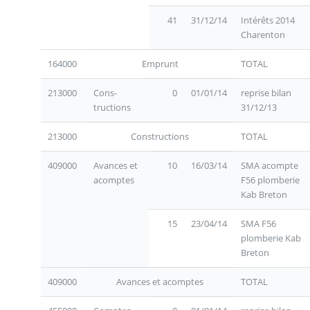
41
31/12/14
Intérêts 2014
Charenton
164000
Emprunt
TOTAL
213000
Cons-
0
01/01/14
reprise bilan
tructions
31/12/13
213000
Constructions
TOTAL
409000
Avances et
10
16/03/14
SMA acompte
acomptes
F56 plomberie
Kab Breton
15
23/04/14
SMA F56
plomberie Kab
Breton
409000
Avances et acomptes
TOTAL