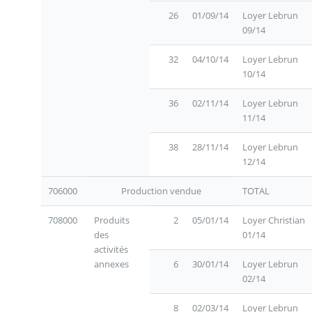
26
01/09/14
Loyer Lebrun
09/14
32
04/10/14
Loyer Lebrun
10/14
36
02/11/14
Loyer Lebrun
11/14
38
28/11/14
Loyer Lebrun
12/14
706000
Production vendue
TOTAL
708000
Produits
2
05/01/14
Loyer Christian
des
01/14
activités
annexes
6
30/01/14
Loyer Lebrun
02/14
8
02/03/14
Loyer Lebrun