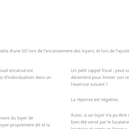
ble d’une SCI lors de l’encaissement des loyers, et lors de l’aju
suel encaissé est
Un petit rappel fiscal : peut-
si d’individualiser dans un
décembre pour limiter son rev
l’exercice suivant ?
La réponse est négative.
Aussi, si un loyer n’a pu être
ement du loyer de
bien été versé par le locatai
oyer proprement dit et la
locataire et remis en banque 