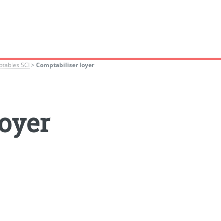
ptables SCI
>
Comptabiliser loyer
loyer