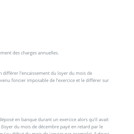
stement des charges annuelles.
on différer l’encaissement du loyer du mois de
enu foncier imposable de l’exercice et le différer sur
 déposé en banque durant un exercice alors qu’il avait
re (loyer du mois de décembre payé en retard par le
qu’au début du mois de janvier par exemple), il devra