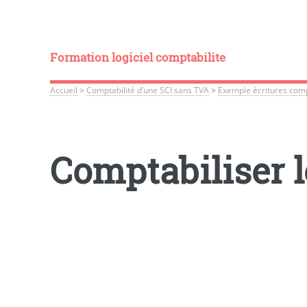
Formation logiciel comptabilite
Accueil
>
Comptabilité d’une SCI sans TVA
>
Exemple écritures com
Comptabiliser 