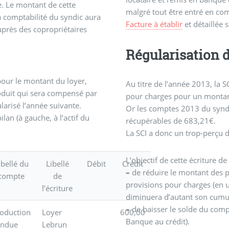
e. Le montant de cette
malgré tout être entré en com
a comptabilité du syndic aura
Facture à établir
et détaillée s
uprès des copropriétaires
Régularisation 
pour le montant du loyer,
Au titre de l’année 2013, la S
oduit qui sera compensé par
pour charges pour un montan
ularisé l’année suivante.
Or les comptes 2013 du synd
an (à gauche, à l’actif du
récupérables de 683,21€.
La SCI a donc un trop-perçu d
L’objectif de cette écriture d
ibellé du
Libellé
Débit
Crédit
–
de réduire le montant des p
compte
de
provisions pour charges (en u
l’écriture
diminuera d’autant son cumul
–
de baisser le solde du compt
oduction
Loyer
600,00
Banque au crédit).
endue
Lebrun