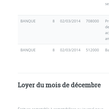
se
BANQUE
8
02/03/2014
708000
Pr
d
ac
a
BANQUE
8
02/03/2014
512000
B
Loyer du mois de décembre
Écriture comptable à comptabiliser au journal pour
locatives, et lors de l’ajustement annuel de ces