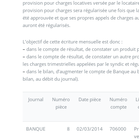
provision pour charges locatives versée par le locatair
provision pour charges sera régularisée une fois que l
été approuvée et que ses propres appels de charges a
auront été régularisés.
L’objectif de cette écriture mensuelle est donc :
–
dans le compte de résultat, de constater un produit 
–
dans le compte de résultat, de constater un autre pr
les charges trimestrielles appelées par le syndic et rég
–
dans le bilan, d’augmenter le compte de Banque au bil
bilan, au débit du journal).
Journal
Numéro
Date pièce
Numéro
L
pièce
compte
BANQUE
8
02/03/2014
706000
Pr
v