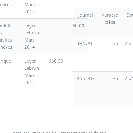
rvices
Mars
2014
Journal
Numéro
Dat
pièce
oduits
Loyer
60,00
es
Lebrun
tivités
Mars
BANQUE
35
25/
nnexes
2014
anque
Loyer
660,00
Lebrun
Mars
BANQUE
35
25/
2014