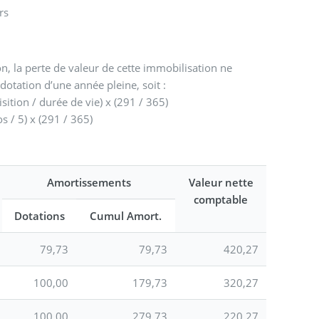
rs
on, la perte de valeur de cette immobilisation ne
otation d’une année pleine, soit :
sition / durée de vie) x (291 / 365)
 / 5) x (291 / 365)
Amortissements
Valeur nette
comptable
Dotations
Cumul Amort.
79,73
79,73
420,27
100,00
179,73
320,27
100,00
279,73
220,27