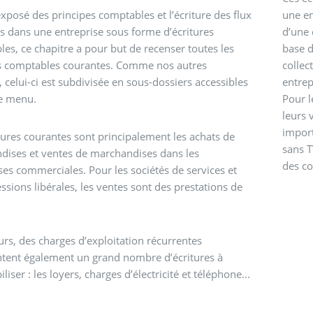
exposé des principes comptables et l’écriture des flux
une en
s dans une entreprise sous forme d’écritures
d’une 
es, ce chapitre a pour but de recenser toutes les
base d
es comptables courantes. Comme nos autres
collec
, celui-ci est subdivisée en sous-dossiers accessibles
entrep
le menu.
Pour l
leurs 
import
tures courantes sont principalement les achats de
sans T
dises et ventes de marchandises dans les
des co
ses commerciales. Pour les sociétés de services et
essions libérales, les ventes sont des prestations de
.
eurs, des charges d’exploitation récurrentes
ntent également un grand nombre d’écritures à
iser : les loyers, charges d’électricité et téléphone...