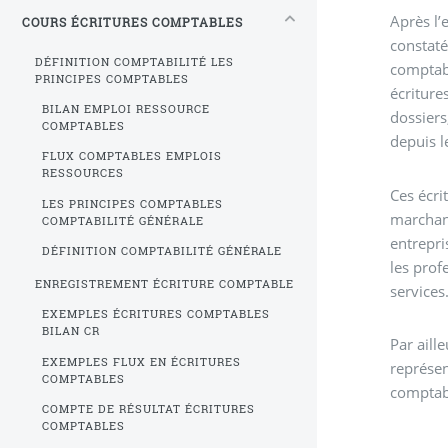
Après l’
COURS ÉCRITURES COMPTABLES
constaté
DÉFINITION COMPTABILITÉ LES
comptabl
PRINCIPES COMPTABLES
écritur
BILAN EMPLOI RESSOURCE
dossiers
COMPTABLES
depuis 
FLUX COMPTABLES EMPLOIS
RESSOURCES
Ces écri
LES PRINCIPES COMPTABLES
marchan
COMPTABILITÉ GÉNÉRALE
entrepri
DÉFINITION COMPTABILITÉ GÉNÉRALE
les prof
ENREGISTREMENT ÉCRITURE COMPTABLE
services
EXEMPLES ÉCRITURES COMPTABLES
BILAN CR
Par aill
EXEMPLES FLUX EN ÉCRITURES
représe
COMPTABLES
comptabil
COMPTE DE RÉSULTAT ÉCRITURES
COMPTABLES